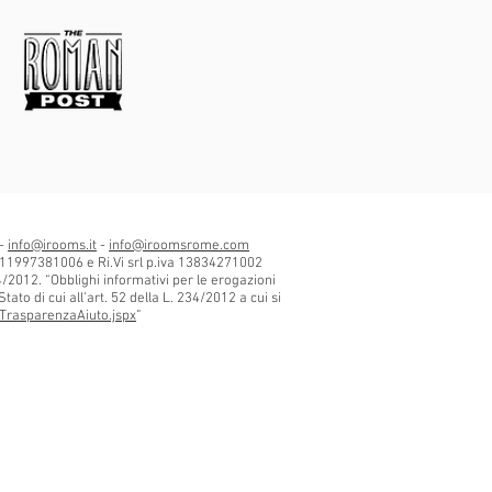
 -
info@irooms.it
-
info@iroomsrome.com
 11997381006 e Ri.Vi srl p.iva 13834271002
34/2012. “Obblighi informativi per le erogazioni
tato di cui all’art. 52 della L. 234/2012 a cui si
TrasparenzaAiuto.jspx
”