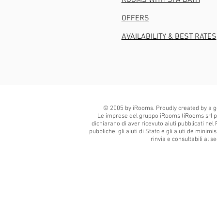
ROOMS WITH SPA BATH
OFFERS
AVAILABILITY & BEST RATES
© 2005 by iRooms. Proudly created by a g
Le imprese del gruppo iRooms (iRooms srl p
dichiarano di aver ricevuto aiuti pubblicati nel 
pubbliche: gli aiuti di Stato e gli aiuti de minim
rinvia e consultabili al 