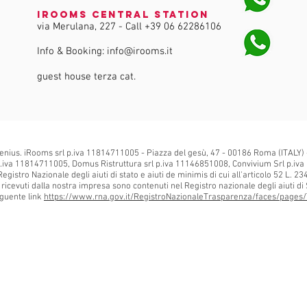
iRooms Central Station
via Merulana, 227 - Call
+39 06 62286106
Info & Booking:
info@irooms.it
guest house terza cat.
enius. iRooms srl p.iva 11814711005 - Piazza del gesù, 47 - 00186 Roma (ITALY)
.iva 11814711005, Domus Ristruttura srl p.iva 11146851008, Convivium Srl p.iva
Registro Nazionale degli aiuti di stato e aiuti de minimis di cui all'articolo 52 L. 2
is ricevuti dalla nostra impresa sono contenuti nel Registro nazionale degli aiuti di S
seguente link
https://www.rna.gov.it/RegistroNazionaleTrasparenza/faces/pages/