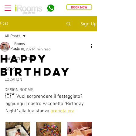
BOOK NOW
Sign Up
Post
All Posts
iRooms
All Posts
Mar 18, 2021
1 min read
HAPPY
JACUZZI SUITES
BIRTHDAY
IDEAS
LOCATION
DESIGN ROOMS
🇮🇹 Vuoi sorprendere il festeggiato? 
aggiungi il nostro Pacchetto "Birthday 
Night" alla tua stanza 
prenota ora
!