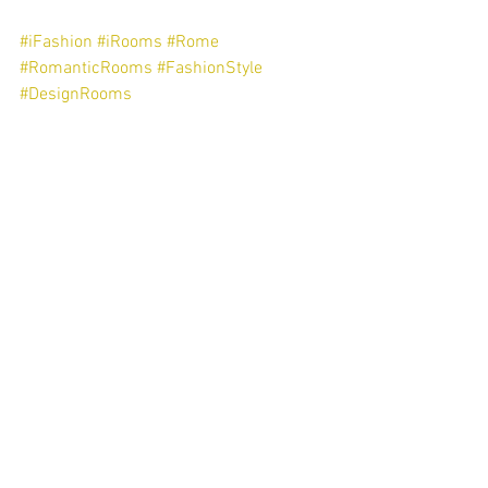
#iFashion
#iRooms
#Rome
#RomanticRooms
#FashionStyle
#DesignRooms