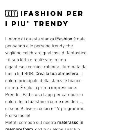
🇮🇹 IFASHION PER 
i PIU' TRENDY
Il nome di questa stanza 
iFashion
 è nata 
pensando alle persone trendy che 
vogliono celebrare qualcosa di fantastico 
- il suo letto è realizzato in una 
gigantesca cornice rotonda illuminata da 
luci a led RGB. 
Crea la tua atmosfera
. Il 
colore principale della stanza è bianco 
crema. È solo la prima impressione. 
Prendi l'iPad e usa l'app per cambiare i 
colori della tua stanza come desideri ... 
ci sono 9 diversi colori e 19 programmi. 
È così facile!
Mettiti comodo sul nostro 
materasso in 
memory foam
, goditi qualche snack o 