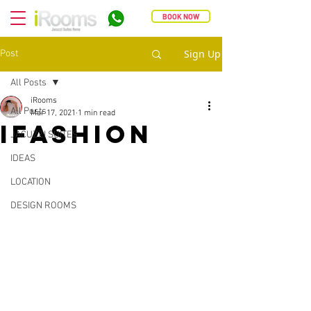
BOOK NOW
Sign Up
Post
All Posts
iRooms
All Posts
Mar 17, 2021
1 min read
IFASHION
JACUZZI SUITES
IDEAS
LOCATION
DESIGN ROOMS