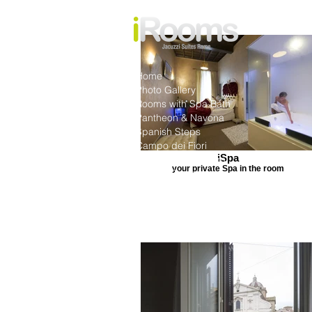
Home
Photo Gallery
Rooms with Spa Bath
Pantheon & Navona
Spanish Steps
Campo dei Fiori
iSpa
Forum & Colosseum
your private Spa in the room
Central Station
Offerte
Rates And Availability
What to do in Rome
F.A.Q.