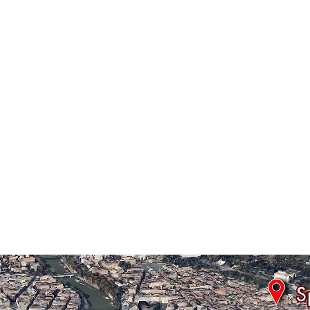
 & Domotic
Free Minibar
Jacuzzi Hot 