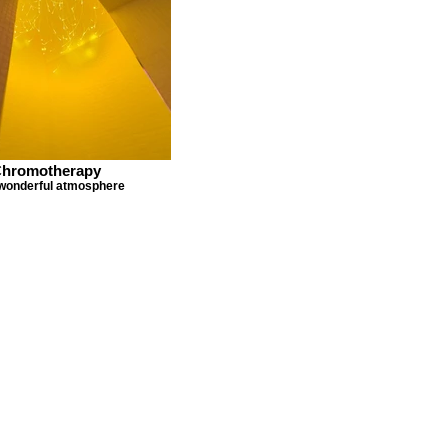
hromotherapy
 wonderful atmosphere