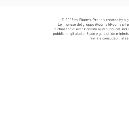
© 2005 by iRooms. Proudly created by a g
Le imprese del gruppo iRooms (iRooms srl p
dichiarano di aver ricevuto aiuti pubblicati nel 
pubbliche: gli aiuti di Stato e gli aiuti de minim
rinvia e consultabili al 