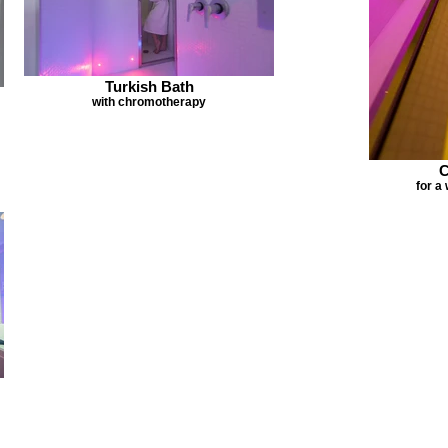
Turkish Bath
with chromotherapy
C
for a