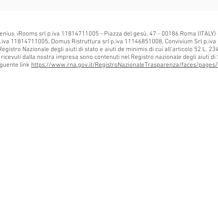
enius. iRooms srl p.iva 11814711005 - Piazza del gesù, 47 - 00186 Roma (ITALY)
.iva 11814711005, Domus Ristruttura srl p.iva 11146851008, Convivium Srl p.iva
Registro Nazionale degli aiuti di stato e aiuti de minimis di cui all'articolo 52 L. 2
is ricevuti dalla nostra impresa sono contenuti nel Registro nazionale degli aiuti di S
seguente link
https://www.rna.gov.it/RegistroNazionaleTrasparenza/faces/pages/