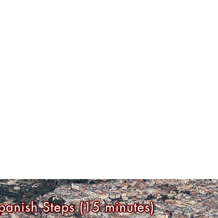
Tub
iPad with Light Control