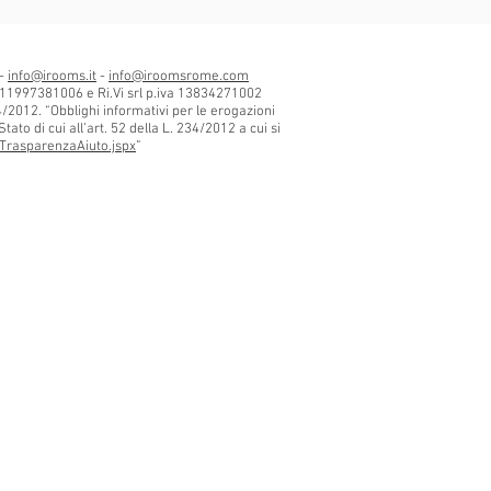
 -
info@irooms.it
-
info@iroomsrome.com
 11997381006 e Ri.Vi srl p.iva 13834271002
34/2012. “Obblighi informativi per le erogazioni
tato di cui all’art. 52 della L. 234/2012 a cui si
TrasparenzaAiuto.jspx
”