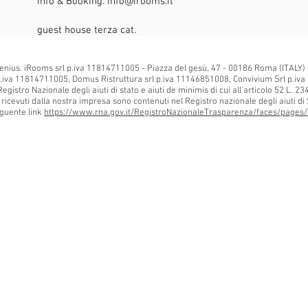
Info & Booking:
info@irooms.it
guest house terza cat.
enius. iRooms srl p.iva 11814711005 - Piazza del gesù, 47 - 00186 Roma (ITALY)
.iva 11814711005, Domus Ristruttura srl p.iva 11146851008, Convivium Srl p.iva
Registro Nazionale degli aiuti di stato e aiuti de minimis di cui all'articolo 52 L. 2
is ricevuti dalla nostra impresa sono contenuti nel Registro nazionale degli aiuti di S
seguente link
https://www.rna.gov.it/RegistroNazionaleTrasparenza/faces/pages/