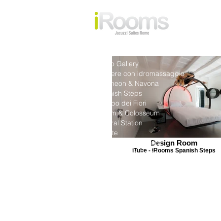
Home
Photo Gallery
Camere con idromassaggio
Pantheon & Navona
Spanish Steps
Campo dei Fiori
Forum & Colosseum
Central Station
Offerte
Tariffe e Disponibilità
Design Room
iTube - iRooms Spanish Steps
What to do in Rome
F.A.Q.
Blog