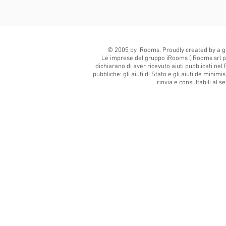
© 2005 by iRooms. Proudly created by a g
Le imprese del gruppo iRooms (iRooms srl p
dichiarano di aver ricevuto aiuti pubblicati nel 
pubbliche: gli aiuti di Stato e gli aiuti de minim
rinvia e consultabili al 