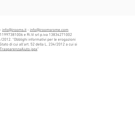
 -
info@irooms.it
-
info@iroomsrome.com
 11997381006 e Ri.Vi srl p.iva 13834271002
34/2012. “Obblighi informativi per le erogazioni
tato di cui all’art. 52 della L. 234/2012 a cui si
TrasparenzaAiuto.jspx
”