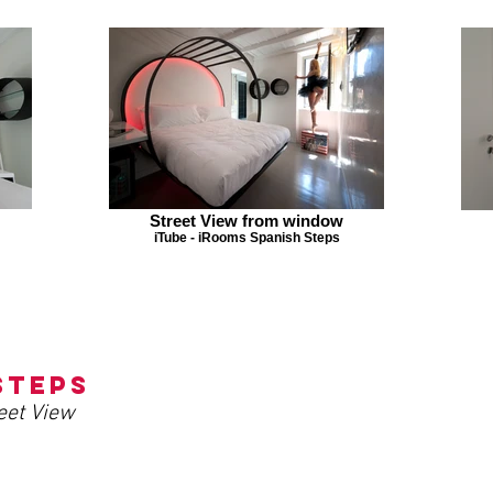
Street View from window
iTube - iRooms Spanish Steps
Steps
eet View