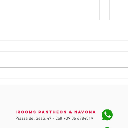
iSpa
Ro
Pa
iRooms Pantheon & Navona
Piazza del Gesù, 47 - Call
+39 06 6784519