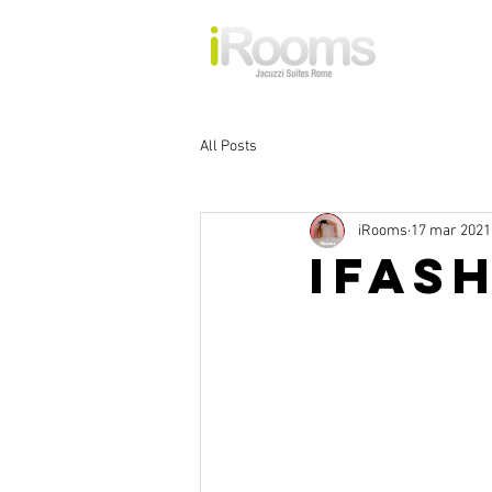
All Posts
iRooms
17 mar 2021
IFAS