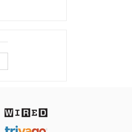
mantic
ckage