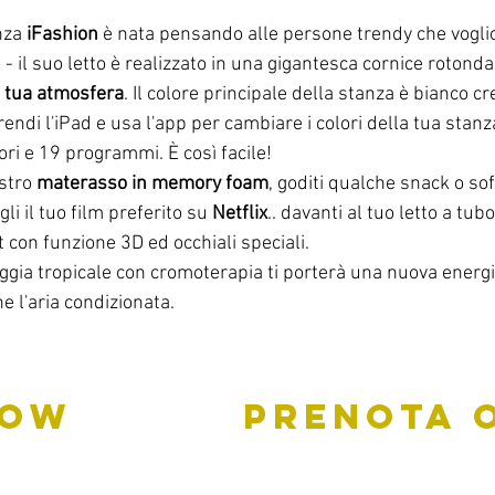
nza 
iFashion
 è nata pensando alle persone trendy che vogli
 - il suo letto è realizzato in una gigantesca cornice rotonda
a tua atmosfera
. Il colore principale della stanza è bianco cr
ndi l'iPad e usa l'app per cambiare i colori della tua stan
olori e 19 programmi. È così facile!
stro 
materasso in memory foam
, goditi qualche snack o sof
gli il tuo film preferito su 
Netflix
.. davanti al tuo letto a tu
t con funzione 3D ed occhiali speciali.
ggia tropicale con cromoterapia ti porterà una nuova energi
 l'aria condizionata.
W           PRENOTA