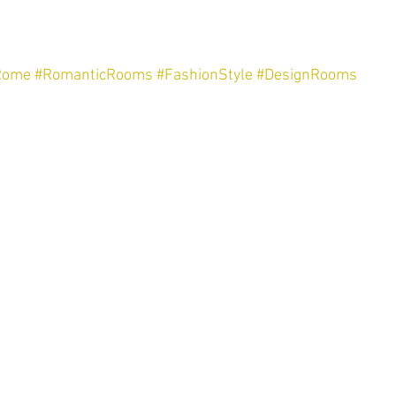
Rome
#RomanticRooms
#FashionStyle
#DesignRooms