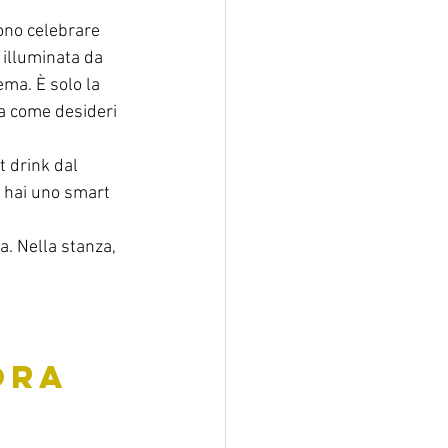
ono celebrare 
 illuminata da 
ema. È solo la 
za come desideri 
t drink dal 
bo hai uno smart 
a. Nella stanza, 
 ORA