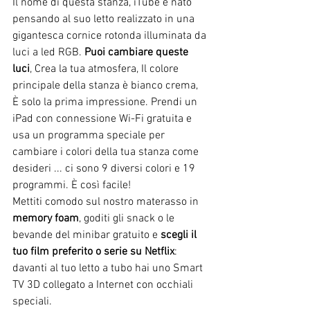
Il nome di questa stanza, iTube è nato 
pensando al suo letto realizzato in una 
gigantesca cornice rotonda illuminata da 
luci a led RGB. 
Puoi cambiare queste 
luci
, Crea la tua atmosfera, Il colore 
principale della stanza è bianco crema, 
È solo la prima impressione. Prendi un 
iPad con connessione Wi-Fi gratuita e 
usa un programma speciale per 
cambiare i colori della tua stanza come 
desideri ... ci sono 9 diversi colori e 19 
programmi. È così facile!
Mettiti comodo sul nostro materasso in 
memory foam
, goditi gli snack o le 
bevande del minibar gratuito e 
scegli il 
tuo film preferito o serie su Netflix
: 
davanti al tuo letto a tubo hai uno Smart 
TV 3D collegato a Internet con occhiali 
speciali.